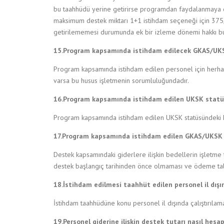
bu taahhüdü yerine getirirse programdan faydalanmaya de
maksimum destek miktarı 1+1 istihdam seçeneği için 375,
getirilememesi durumunda ek bir izleme dönemi hakkı b
15.Program kapsamında istihdam edilecek GKAS/UKSK s
Program kapsamında istihdam edilen personel için herhangi 
varsa bu husus işletmenin sorumluluğundadır.
16.Program kapsamında istihdam edilen UKSK statüsün
Program kapsamında istihdam edilen UKSK statüsündeki kişin
17.Program kapsamında istihdam edilen GKAS/UKSK s
Destek kapsamındaki giderlere ilişkin bedellerin işletme
destek başlangıç tarihinden önce olmaması ve ödeme tale
18.İstihdam edilmesi taahhüt edilen personel il dışınd
İstihdam taahhüdüne konu personel il dışında çalıştırılam
19.Personel giderine ilişkin destek tutarı nasıl hesap