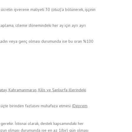
ücretin işverene maliyeti 30 (otuz)’a bölünerek, işçinin
hesaplama, izleme dönemindeki her ay için ayrı ayrı
 kadın veya genç olması durumunda ise bu oran %100
tay, Kahramanmaraş, Kilis ve Şanlıurfa illerindeki
ın üçte birinden fazlasını muhafaza etmesi
(Deprem
erekir. İstisnai olarak, destek kapsamındaki her
 uzun olması durumunda ise en az 1(bir) gün olması