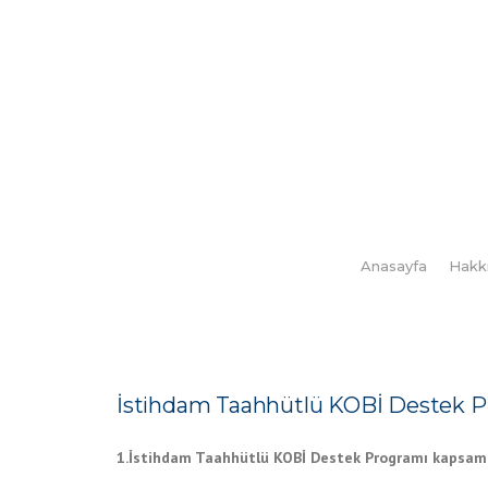
Skip
to
content
Anasayfa
Hakk
İstihdam Taahhütlü KOBİ Destek Progr
1.İstihdam Taahhütlü KOBİ Destek Programı kapsamı