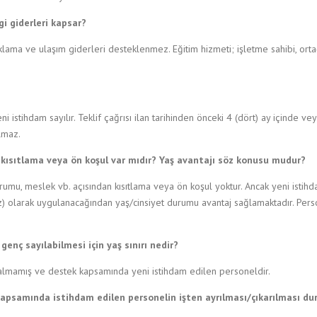
 giderleri kapsar?
aklama ve ulaşım giderleri desteklenmez. Eğitim hizmeti; işletme sahibi, ort
eni istihdam sayılır. Teklif çağrısı ilan tarihinden önceki 4 (dört) ay içinde ve
lmaz.
r kısıtlama veya ön koşul var mıdır? Yaş avantajı söz konusu mudur?
 durumu, meslek vb. açısından kısıtlama veya ön koşul yoktur. Ancak yeni ist
yüz) olarak uygulanacağından yaş/cinsiyet durumu avantaj sağlamaktadır. P
nç sayılabilmesi için yaş sınırı nedir?
n almamış ve destek kapsamında yeni istihdam edilen personeldir.
apsamında istihdam edilen personelin işten ayrılması/çıkarılması du