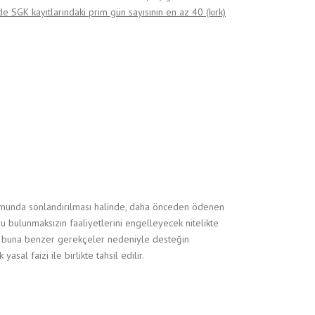
 SGK kayıtlarındaki prim gün sayısının en az 40 (kırk)
urumunda sonlandırılması halinde, daha önceden ödenen
u bulunmaksızın faaliyetlerini engelleyecek nitelikte
lunan buna benzer gerekçeler nedeniyle desteğin
sal faizi ile birlikte tahsil edilir.