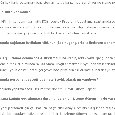
şiklik hakkı bulunmaktadır. İşten ayrılan, çıkarılan personel yerine ikame pe
n sınırı var mıdır?
 FRIT II İstihdam Taahhütlü KOBİ Destek Programı Uygulama Esaslarında bel
eni alınan personelin SGK prim günlerinin toplamının, ilgili izleme dönemin
i dönemde işe giriş günü ile ilgili bir kısıtlama bulunmamaktadır.
nda sağlanan istihdam türünün (kadın, genç, erkek) ilerleyen döne
 ilgili izleme dönemindeki istihdam türüne (kadın, erkek veya genç) göre 
 genç olması durumunda %100 olarak uygulanmaktadır. Aynı dönem içerisin
ürüne uygun destek oranı çerçevesinde prim günleri dikkate alınarak ayrı ayr
nda personel desteği ödemeleri aylık olarak mı yapılıyor?
unda yapılmaktadır. Her izleme dönemi 4 aylık süreyi kapsar.
ışma izninin geç alınması durumunda ek bir izleme dönemi hakkı var 
yeni personeli için çalışma izni başvurusu onay süresinin 30 günden fazla 
öyle bir uygulama söz konusu değildir. İlk izleme döneminde istihdam taa