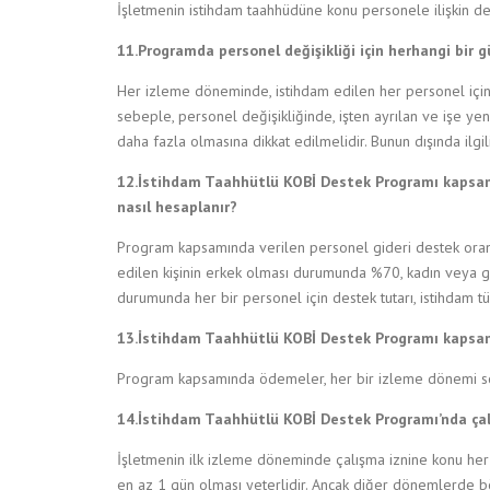
İşletmenin istihdam taahhüdüne konu personele ilişkin deği
11.Programda personel değişikliği için herhangi bir gü
Her izleme döneminde, istihdam edilen her personel için
sebeple, personel değişikliğinde, işten ayrılan ve işe y
daha fazla olmasına dikkat edilmelidir. Bunun dışında ilgil
12.İstihdam Taahhütlü KOBİ Destek Programı kapsamı
nasıl hesaplanır?
Program kapsamında verilen personel gideri destek oranı,
edilen kişinin erkek olması durumunda %70, kadın veya
durumunda her bir personel için destek tutarı, istihdam t
13.İstihdam Taahhütlü KOBİ Destek Programı kapsamı
Program kapsamında ödemeler, her bir izleme dönemi son
14.İstihdam Taahhütlü KOBİ Destek Programı’nda çal
İşletmenin ilk izleme döneminde çalışma iznine konu her 
en az 1 gün olması yeterlidir. Ancak diğer dönemlerde b