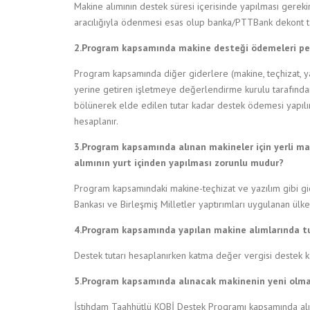
Makine alımının destek süresi içerisinde yapılması gereki
aracılığıyla ödenmesi esas olup banka/PTTBank dekont ta
2.Program kapsamında makine desteği ödemeleri peş
Program kapsamında diğer giderlere (makine, teçhizat, ya
yerine getiren işletmeye değerlendirme kurulu tarafınd
bölünerek elde edilen tutar kadar destek ödemesi yapılı
hesaplanır.
3.Program kapsamında alınan makineler için yerli ma
alımının yurt içinden yapılması zorunlu mudur?
Program kapsamındaki makine-teçhizat ve yazılım gibi gi
Bankası ve Birleşmiş Milletler yaptırımları uygulanan ül
4.Program kapsamında yapılan makine alımlarında tu
Destek tutarı hesaplanırken katma değer vergisi destek k
5.Program kapsamında alınacak makinenin yeni olmas
İstihdam Taahhütlü KOBİ Destek Programı kapsamında alı