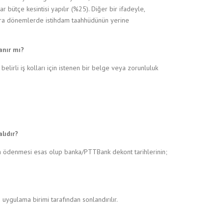
ütçe kesintisi yapılır (%25). Diğer bir ifadeyle,
 ara dönemlerde istihdam taahhüdünün yerine
anır mı?
lirli iş kolları için istenen bir belge veya zorunluluk
lıdır?
yla ödenmesi esas olup banka/PTTBank dekont tarihlerinin;
uygulama birimi tarafından sonlandırılır.