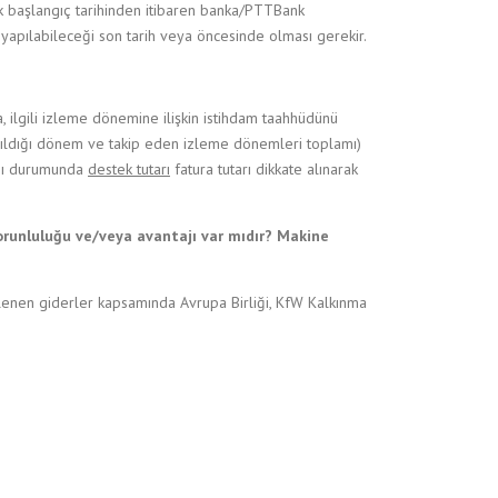
ek başlangıç tarihinden itibaren banka/PTTBank
apılabileceği son tarih veya öncesinde olması gerekir.
 ilgili izleme dönemine ilişkin istihdam taahhüdünü
ıldığı dönem ve takip eden izleme dönemleri toplamı)
ası durumunda
destek tutarı
fatura tutarı dikkate alınarak
orunluluğu ve/veya avantajı var mıdır? Makine
lenen giderler kapsamında Avrupa Birliği, KfW Kalkınma