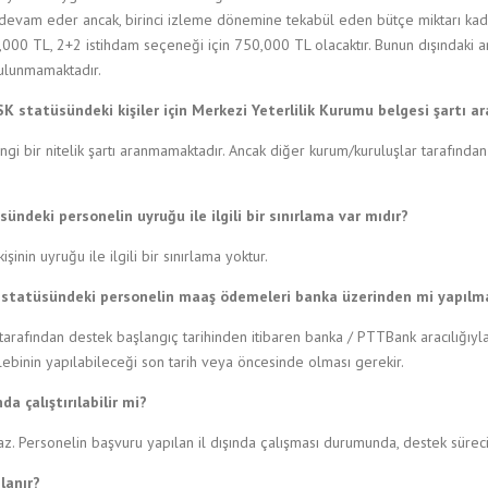
vam eder ancak, birinci izleme dönemine tekabül eden bütçe miktarı kadar b
000 TL, 2+2 istihdam seçeneği için 750,000 TL olacaktır. Bunun dışındaki
ulunmamaktadır.
tatüsündeki kişiler için Merkezi Yeterlilik Kurumu belgesi şartı ar
bir nitelik şartı aranmamaktadır. Ancak diğer kurum/kuruluşlar tarafından be
deki personelin uyruğu ile ilgili bir sınırlama var mıdır?
in uyruğu ile ilgili bir sınırlama yoktur.
tatüsündeki personelin maaş ödemeleri banka üzerinden mi yapılma
 tarafından destek başlangıç tarihinden itibaren banka / PTTBank aracılığı
binin yapılabileceği son tarih veya öncesinde olması gerekir.
a çalıştırılabilir mi?
az. Personelin başvuru yapılan il dışında çalışması durumunda, destek süreci 
lanır?