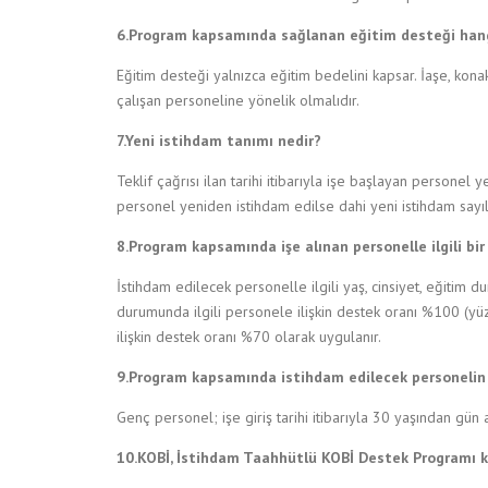
6.Program kapsamında sağlanan eğitim desteği hangi
Eğitim desteği yalnızca eğitim bedelini kapsar. İaşe, kon
çalışan personeline yönelik olmalıdır.
7.Yeni istihdam tanımı nedir?
Teklif çağrısı ilan tarihi itibarıyla işe başlayan personel y
personel yeniden istihdam edilse dahi yeni istihdam sayı
8.Program kapsamında işe alınan personelle ilgili bi
İstihdam edilecek personelle ilgili yaş, cinsiyet, eğitim
durumunda ilgili personele ilişkin destek oranı %100 (
ilişkin destek oranı %70 olarak uygulanır.
9.Program kapsamında istihdam edilecek personelin ge
Genç personel; işe giriş tarihi itibarıyla 30 yaşından gü
10.KOBİ, İstihdam Taahhütlü KOBİ Destek Programı k