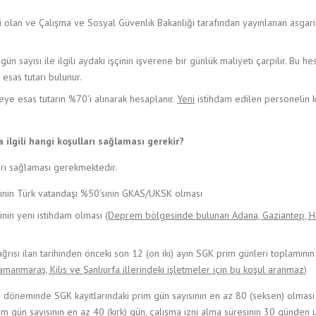
i olan ve Çalışma ve Sosyal Güvenlik Bakanlığı tarafından yayınlanan asgari 
n sayısı ile ilgili aydaki işçinin işverene bir günlük maliyeti çarpılır. Bu 
sas tutarı bulunur.
eye esas tutarın %70’i alınarak hesaplanır.
Yeni
istihdam edilen personelin
ilgili hangi koşulları sağlaması gerekir?
arı sağlaması gerekmektedir.
sinin Türk vatandaşı %50’sinin GKAS/UKSK olması
inin yeni istihdam olması
(Deprem bölgesinde bulunan
Adana, Gaziantep, Ha
ağrısı ilan tarihinden önceki son 12 (on iki) ayın SGK prim günleri toplamın
manmaraş, Kilis ve Şanlıurfa illerindeki işletmeler için bu koşul aranmaz
)
 döneminde SGK kayıtlarındaki prim gün sayısının en az 80 (seksen) olması g
im gün sayısının en az 40 (kırk) gün, çalışma izni alma süresinin 30 günden