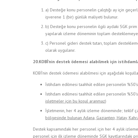
a) Desteğe konu personelin çalıştığı ay için geçerl
işverene 1 (bir) günlük maliyeti bulunur.
b) Desteğe konu personelin ilgili aydaki SGK prim gü
yapılarak izleme döneminin toplam desteklemeye e
c) Personel gideri destek tutarı, toplam desteklem
olarak uygulanır.
20.KOBİ’nin destek ödemesi alabilmek için istihdamla 
KOBİ’nin destek ödemesi alabilmesi için aşağıdaki koşull
İstihdam edilmesi taahhüt edilen personelin %50’
İstihdam edilmesi taahhüt edilen personelin %50’s
işletmeler için bu koşul aranmaz
)
İşletmenin, her 4 aylık izleme döneminde; teklif ç
bölgesinde bulunan
Adana, Gaziantep, Hatay, Kahra
Destek kapsamındaki her personel için her 4 aylık izleme
personel için ilk izleme döneminde SGK kayıtlarındaki pr