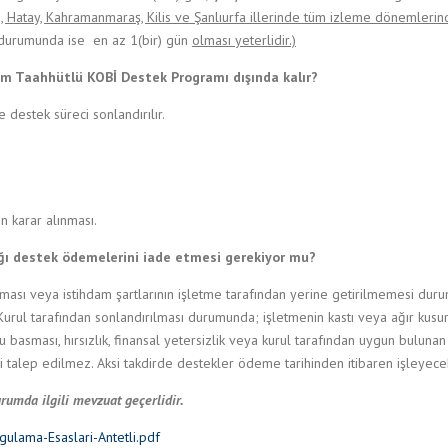
 Hatay, Kahramanmaraş, Kilis ve Şanlıurfa illerinde tüm izleme dönemlerinde
 durumunda ise en az 1(bir) gün
olması yeterlidir.)
dam Taahhütlü KOBİ Destek Programı dışında kalır?
destek süreci sonlandırılır.
in karar alınması.
ğı destek ödemelerini iade etmesi gerekiyor mu?
anması veya istihdam şartlarının işletme tarafından yerine getirilmemesi d
Kurul tarafından sonlandırılması durumunda; işletmenin kastı veya ağır kusur
, su basması, hırsızlık, finansal yetersizlik veya kurul tarafından uygun bu
i talep edilmez. Aksi takdirde destekler ödeme tarihinden itibaren işleyecek ya
rumda ilgili mevzuat geçerlidir.
ulama-Esaslari-Antetli.pdf