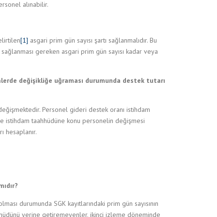
rsonel alınabilir.
irtilen
[1]
asgari prim gün sayısı şartı sağlanmalıdır. Bu
de sağlanması gereken asgari prim gün sayısı kadar veya
mlerde değişikliğe uğraması durumunda destek tutarı
değişmektedir. Personel gideri destek oranı istihdam
de istihdam taahhüdüne konu personelin değişmesi
ı hesaplanır.
mıdır?
olması durumunda SGK kayıtlarındaki prim gün sayısının
hhüdünü yerine getiremeyenler, ikinci izleme döneminde