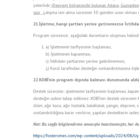
yeterlidir
(Deprem bölgesinde bulunan
Adana, Gaziantep,
gün,
çalışma izni alma süresinin 30 günden uzun olması
21.İşletme, hangi şartları yerine getiremezse İstih
Program süresince; aşağıdaki durumların oluşması halinde 
a) İşletmenin tasfiyesinin başlaması,
b) İşletmenin kapanması,
c) İstihdam şartlarının yerine getirilmemesi,
ç) Kurul tarafından desteğin sonlandırılmasına ilişk
22.KOBİ’nin program dışında kalması durumunda aldı
Destek sürecinin; işletmenin tasfiyesinin başlaması, kap
desteğin iadesi talep edilmez. KOBİ’nin destek sürecinin 
ölüm, ağır kaza, ağır hastalık, tutukluluk, yangın, deprem
sonlandırıldığına karar verilirse, yapılan desteklerin iades
Not: Bu sayfa bilgilendirme amacıyla hazırlanmıştır, her du
https://fostersmes.com/wp-content/uploads/2024/08/Uyg