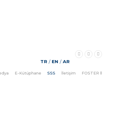
TR
/
EN
/
AR
edya
E-Kütüphane
SSS
İletişim
FOSTER ll