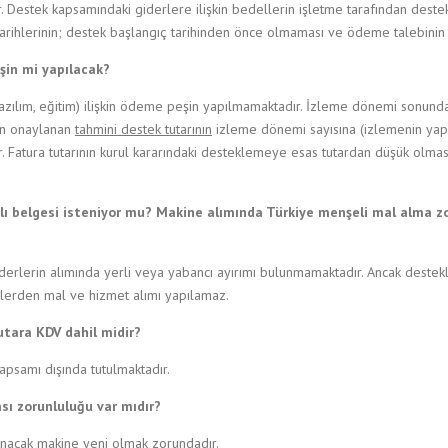
r. Destek kapsamındaki giderlere ilişkin bedellerin işletme tarafından dest
rihlerinin; destek başlangıç tarihinden önce olmaması ve ödeme talebinin y
in mi yapılacak?
zılım, eğitim) ilişkin ödeme peşin yapılmamaktadır. İzleme dönemi sonunda,
an onaylanan
tahmini destek tutarının
izleme dönemi sayısına (izlemenin yap
r. Fatura tutarının kurul kararındaki desteklemeye esas tutardan düşük olm
lı belgesi isteniyor mu? Makine alımında Türkiye menşeli mal alma z
derlerin alımında yerli veya yabancı ayırımı bulunmamaktadır. Ancak destek
kelerden mal ve hizmet alımı yapılamaz.
tara KDV dahil midir?
apsamı dışında tutulmaktadır.
ı zorunluluğu var mıdır?
nacak makine yeni olmak zorundadır.