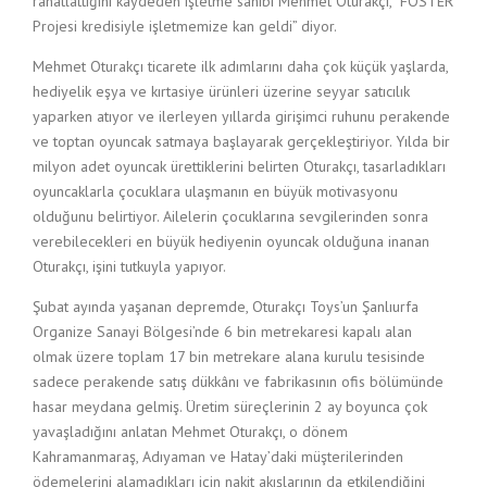
rahatlattığını kaydeden işletme sahibi Mehmet Oturakçı, “FOSTER
Projesi kredisiyle işletmemize kan geldi” diyor.
Mehmet Oturakçı ticarete ilk adımlarını daha çok küçük yaşlarda,
hediyelik eşya ve kırtasiye ürünleri üzerine seyyar satıcılık
yaparken atıyor ve ilerleyen yıllarda girişimci ruhunu perakende
ve toptan oyuncak satmaya başlayarak gerçekleştiriyor. Yılda bir
milyon adet oyuncak ürettiklerini belirten Oturakçı, tasarladıkları
oyuncaklarla çocuklara ulaşmanın en büyük motivasyonu
olduğunu belirtiyor. Ailelerin çocuklarına sevgilerinden sonra
verebilecekleri en büyük hediyenin oyuncak olduğuna inanan
Oturakçı, işini tutkuyla yapıyor.
Şubat ayında yaşanan depremde, Oturakçı Toys’un Şanlıurfa
Organize Sanayi Bölgesi’nde 6 bin metrekaresi kapalı alan
olmak üzere toplam 17 bin metrekare alana kurulu tesisinde
sadece perakende satış dükkânı ve fabrikasının ofis bölümünde
hasar meydana gelmiş. Üretim süreçlerinin 2 ay boyunca çok
yavaşladığını anlatan Mehmet Oturakçı, o dönem
Kahramanmaraş, Adıyaman ve Hatay’daki müşterilerinden
ödemelerini alamadıkları için nakit akışlarının da etkilendiğini